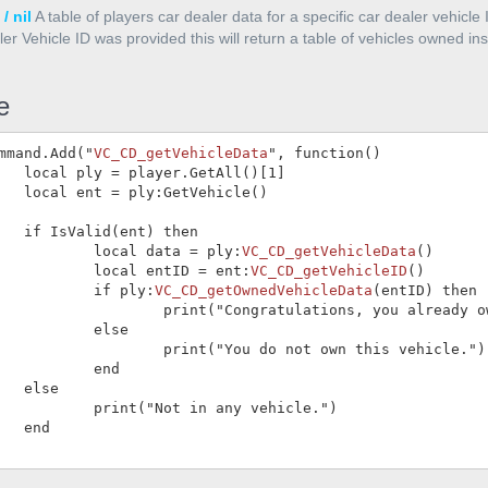
/ nil
A table of players car dealer data for a specific car dealer vehicle ID
er Vehicle ID was provided this will return a table of vehicles owned in
e
mmand.Add("
VC_CD_getVehicleData
", function()

etAll()[1]

tVehicle()

t) then

		local data = ply:
VC_CD_getVehicleData
()

		local entID = ent:
VC_CD_getVehicleID
()

		if ply:
VC_CD_getOwnedVehicleData
(entID) then

ngratulations, you already own this vehicle.")

else

("You do not own this vehicle.")

	end

se

ot in any vehicle.")

d
