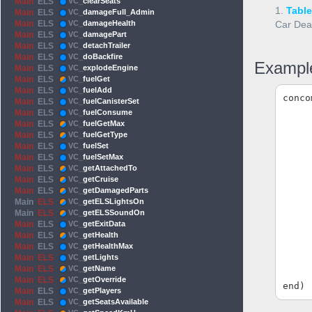
Main
ELS
VC_
clearSeats
1.
Table 
Main
ELS
VC_
damageFull_Admin
Main
ELS
VC_
damageHealth
Car Deal
Main
ELS
VC_
damagePart
Main
ELS
VC_
detachTrailer
Main
ELS
VC_
doBackfire
Exampl
Main
ELS
VC_
explodeEngine
Main
ELS
VC_
fuelGet
Main
ELS
VC_
fuelAdd
conco
Main
ELS
VC_
fuelCanisterSet
	local ply = player.G
Main
ELS
VC_
fuelConsume
	local ent = ply:Ge
Main
ELS
VC_
fuelGetMax
Main
ELS
VC_
fuelGetType
Main
ELS
VC_
fuelSet
	if IsValid(en
Main
ELS
VC_
fuelSetMax
Main
ELS
VC_
getAttachedTo
Main
ELS
VC_
getCruise
Main
ELS
VC_
getDamagedParts
			print("Co
Main
ELS
VC_
getELSLightsOn
		
Main
ELS
VC_
getELSSoundOn
			print
Main
ELS
VC_
getExitData
Main
ELS
VC_
getHealth
	
Main
ELS
VC_
getHealthMax
	el
Main
ELS
VC_
getLights
		print("N
Main
ELS
VC_
getName
	en
Main
ELS
VC_
getOverride
Main
ELS
VC_
getPlayers
Main
ELS
VC_
getSeatsAvailable