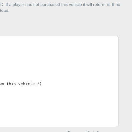
. If a player has not purchased this vehicle it will return nil. If no
stead.