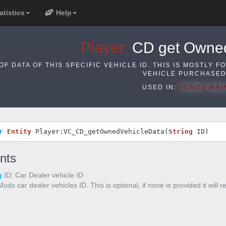
atistics
Help
Player:
CD get Owned
OF DATA OF THIS SPECIFIC VEHICLE ID. THIS IS MOSTLY F
VEHICLE PURCHASED
USED IN:
VCMOD MAI
r 
Entity
 Player:VC_CD_getOwnedVehicleData(
String
 ID)
nts
g
ID; Car Dealer vehicle ID
ds car dealer vehicles ID. This is optional, if none is provided it will r