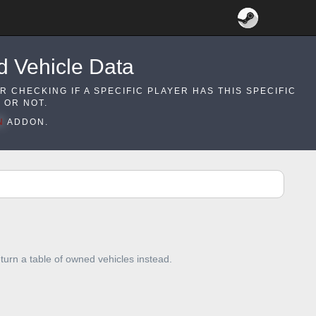
 Vehicle Data
OR CHECKING IF A SPECIFIC PLAYER HAS THIS SPECIFIC
 OR NOT.
N
ADDON.
eturn a table of owned vehicles instead.