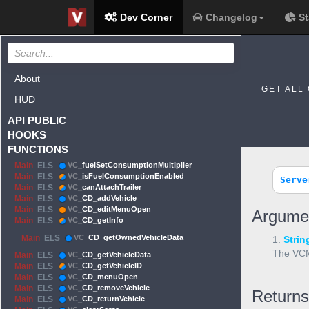
Dev Corner
Changelog
St
About
GET ALL 
HUD
API PUBLIC
HOOKS
FUNCTIONS
Main
ELS
VC_
fuelSetConsumptionMultiplier
Main
ELS
VC_
isFuelConsumptionEnabled
Serve
Main
ELS
VC_
canAttachTrailer
Main
ELS
VC_
CD_addVehicle
Main
ELS
VC_
CD_editMenuOpen
Argume
Main
ELS
VC_
CD_getInfo
Main
ELS
VC_
CD_getOwnedVehicleData
1.
Strin
The VCMo
Main
ELS
VC_
CD_getVehicleData
Main
ELS
VC_
CD_getVehicleID
Main
ELS
VC_
CD_menuOpen
Main
ELS
VC_
CD_removeVehicle
Returns
Main
ELS
VC_
CD_returnVehicle