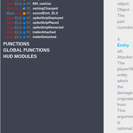
object;
Main
ELS
VC_
RM_canUse
Main
ELS
VC_
settingChanged
Object
Main
ELS
VC_
soundEmit_ELS
The
Main
ELS
VC_
spikeStripDeployed
part
Main
ELS
VC_
spikeStripPlaced
numnber
Main
ELS
VC_
spikeStripRetracted
Main
ELS
VC_
trailerAttached
Main
ELS
VC_
trailerDetached
4.
FUNCTIONS
Entity
GLOBAL FUNCTIONS
att;
HUD MODULES
Attacker
The
player/
entity
which
the
damage
originat
from.
This
argume
is
optional