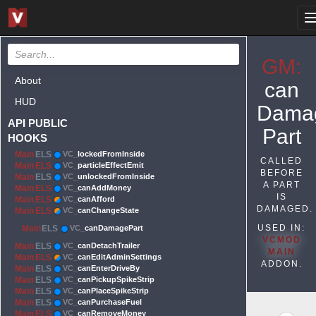
GM:
About
can
HUD
Dama
API PUBLIC
Part
HOOKS
Main
ELS
VC_
lockedFromInside
CALLED
Main
ELS
VC_
particleEffectEmit
BEFORE
Main
ELS
VC_
unlockedFromInside
A PART
Main
ELS
VC_
canAddMoney
IS
Main
ELS
VC_
canAfford
DAMAGED.
Main
ELS
VC_
canChangeState
USED IN:
Main
ELS
VC_
canDamagePart
VCMOD
Main
ELS
VC_
canDetachTrailer
MAIN
Main
ELS
VC_
canEditAdminSettings
ADDON.
Main
ELS
VC_
canEnterDriveBy
Main
ELS
VC_
canPickupSpikeStrip
Main
ELS
VC_
canPlaceSpikeStrip
Main
ELS
VC_
canPurchaseFuel
Main
ELS
VC_
canRemoveMoney