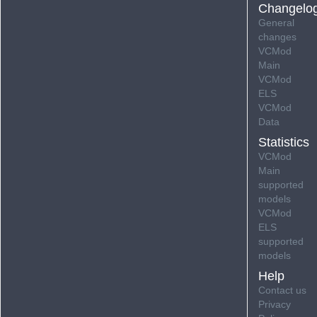
Changelo
General
changes
VCMod
Main
VCMod
ELS
VCMod
Data
Statistics
VCMod
Main
supported
models
VCMod
ELS
supported
models
Help
Contact us
Privacy