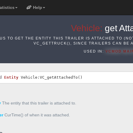
atistics
Help
Vehicle:
get Att
US TO GET THE ENTITY THIS TRAILER IS ATTACHED TO (NO
VC_GETTRUCK(), SINCE TRAILERS CAN BE 
USED IN:
VCMOD MAI
d 
Entity
 Vehicle:VC_getAttachedTo()
y
The entity that this trailer is attached to.
er
CurTime() of when it was attached.