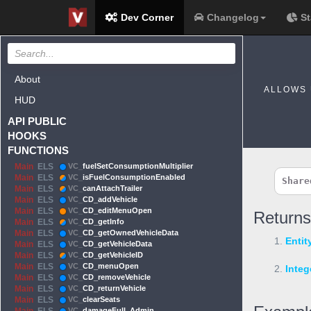
Dev Corner
Changelog
St
About
ALLOWS 
HUD
API PUBLIC
HOOKS
FUNCTIONS
Main
ELS
VC_
fuelSetConsumptionMultiplier
Main
ELS
VC_
isFuelConsumptionEnabled
Share
Main
ELS
VC_
canAttachTrailer
Main
ELS
VC_
CD_addVehicle
Main
ELS
VC_
CD_editMenuOpen
Returns
Main
ELS
VC_
CD_getInfo
Main
ELS
VC_
CD_getOwnedVehicleData
1.
Entit
Main
ELS
VC_
CD_getVehicleData
Main
ELS
VC_
CD_getVehicleID
Main
ELS
VC_
CD_menuOpen
2.
Integ
Main
ELS
VC_
CD_removeVehicle
Main
ELS
VC_
CD_returnVehicle
Main
ELS
VC_
clearSeats
VC_
damageFull_Admin