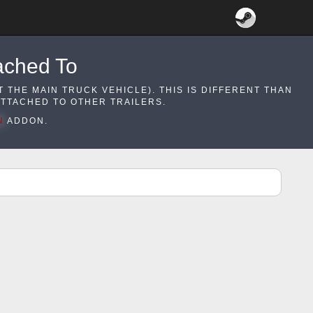
ached To
T THE MAIN TRUCK VEHICLE). THIS IS DIFFERENT THAN
ATTACHED TO OTHER TRAILERS.
N
ADDON.