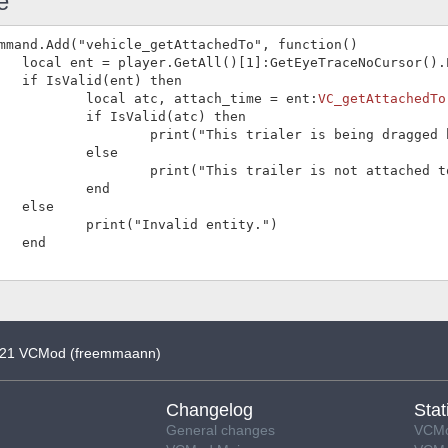
e
mmand.Add("vehicle_getAttachedTo", function()

aceNoCursor().Entity

t) then

		local atc, attach_time = ent:
VC_getAttachedTo
Valid(atc) then

			print("This trialer is being dragged
else

is trailer is not attached to any vehicle!")

	end

se

"Invalid entity.")

d

21 VCMod (
freemmaann
)
Changelog
Stat
General changes
VCMo