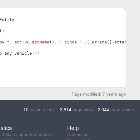
()

 by "..atc:
VC_getName
().." since "..(CurTime()-attach_tim
Page modified:
7 years ago
10
online users
3,814
page views
2,044
page visitors
istics
Help
d Main supported models
Contact us