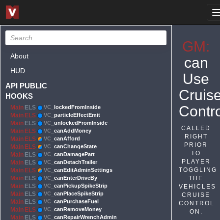
GM:
About
can
HUD
Use
API PUBLIC
Cruis
HOOKS
Contro
Main
ELS
VC_
lockedFromInside
Main
ELS
VC_
particleEffectEmit
Main
ELS
VC_
unlockedFromInside
CALLED
Main
ELS
VC_
canAddMoney
RIGHT
Main
ELS
VC_
canAfford
PRIOR
Main
ELS
VC_
canChangeState
TO
Main
ELS
VC_
canDamagePart
PLAYER
Main
ELS
VC_
canDetachTrailer
TOGGLING
Main
ELS
VC_
canEditAdminSettings
Main
ELS
VC_
canEnterDriveBy
THE
Main
ELS
VC_
canPickupSpikeStrip
VEHICLES
Main
ELS
VC_
canPlaceSpikeStrip
CRUISE
Main
ELS
VC_
canPurchaseFuel
CONTROL
Main
ELS
VC_
canRemoveMoney
ON.
Main
ELS
VC_
canRepairWrenchAdmin