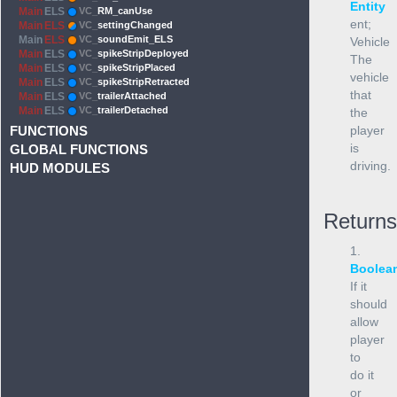
Entity
Main
ELS
VC_
RM_canUse
ent;
Main
ELS
VC_
settingChanged
Main
ELS
VC_
soundEmit_ELS
Vehicle
Main
ELS
VC_
spikeStripDeployed
The
Main
ELS
VC_
spikeStripPlaced
vehicle
Main
ELS
VC_
spikeStripRetracted
that
Main
ELS
VC_
trailerAttached
Main
ELS
VC_
trailerDetached
the
FUNCTIONS
player
is
GLOBAL FUNCTIONS
driving.
HUD MODULES
Returns
1.
Boolea
If it
should
allow
player
to
do it
or