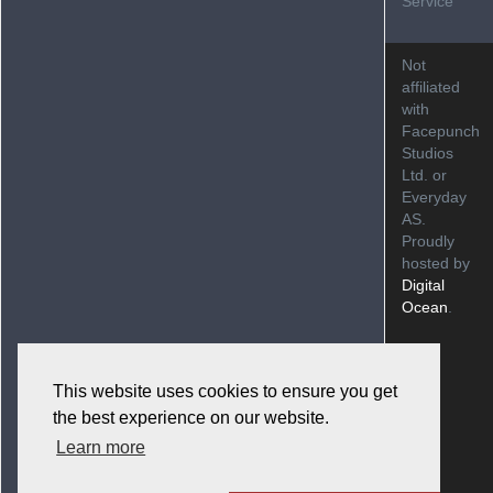
Service
Not
affiliated
with
Facepunch
Studios
Ltd. or
Everyday
AS.
Proudly
hosted by
Digital
Ocean
.
This website uses cookies to ensure you get
the best experience on our website.
Learn more