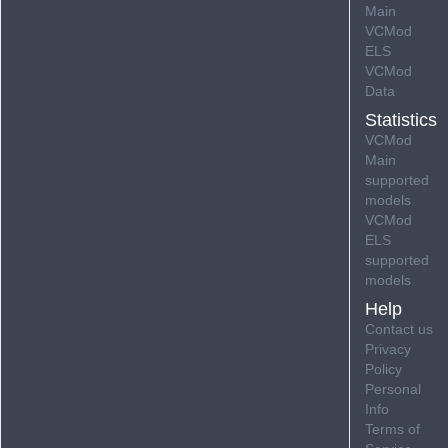
Main
VCMod
ELS
VCMod
Data
Statistics
VCMod
Main
supported
models
VCMod
ELS
supported
models
Help
Contact us
Privacy
Policy
Personal
Info
Terms of