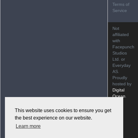
Terms of
Service
Not
affiliated
with
Facepunch
Studios
Ltd. or
Everyday
AS.
Proudly
hosted by
Digital
Ocean
.
This website uses cookies to ensure you get
the best experience on our website.
Learn more