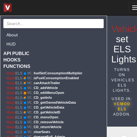
Vehicl
About
set
HUD
ELS
API PUBLIC
Lights
HOOKS
FUNCTIONS
TURNS
Main
ELS
VC_
fuelSetConsumptionMultiplier
ON
Main
ELS
VC_
isFuelConsumptionEnabled
VEHICLES
Main
ELS
VC_
canAttachTrailer
ELS
Main
ELS
VC_
CD_addVehicle
LIGHTS.
Main
ELS
VC_
CD_editMenuOpen
Main
ELS
VC_
CD_getInfo
USED IN:
Main
ELS
VC_
CD_getOwnedVehicleData
VCMOD
Main
ELS
VC_
CD_getVehicleData
ELS
Main
ELS
VC_
CD_getVehicleID
ADDON.
Main
ELS
VC_
CD_menuOpen
Main
ELS
VC_
CD_removeVehicle
Main
ELS
VC_
CD_returnVehicle
Main
ELS
VC_
clearSeats
VC_
damageFull_Admin