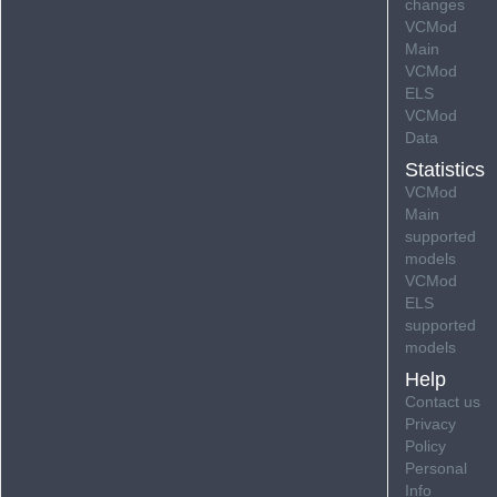
changes
VCMod
Main
VCMod
ELS
VCMod
Data
Statistics
VCMod
Main
supported
models
VCMod
ELS
supported
models
Help
Contact us
Privacy
Policy
Personal
Info