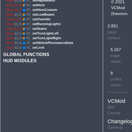
Main
ELS
VC_
setHighBeams
© 2021
Main
ELS
VC_
setHorn
VCMod
Main
ELS
VC_
setHornCustom
(
freemmaa
Main
ELS
VC_
setLowBeams
Main
ELS
VC_
setOverride
Main
ELS
VC_
setRunningLights
2,851
Main
ELS
VC_
setStates
page
Main
ELS
VC_
setTurnLightLeft
visitors
Main
ELS
VC_
setTurnLightRight
Main
ELS
VC_
setVehiclePersistanceData
Main
ELS
VC_
unLock
5,167
GLOBAL FUNCTIONS
page
HUD MODULES
views
8
online
users
VCMod
Dev
Corner
Changelo
General